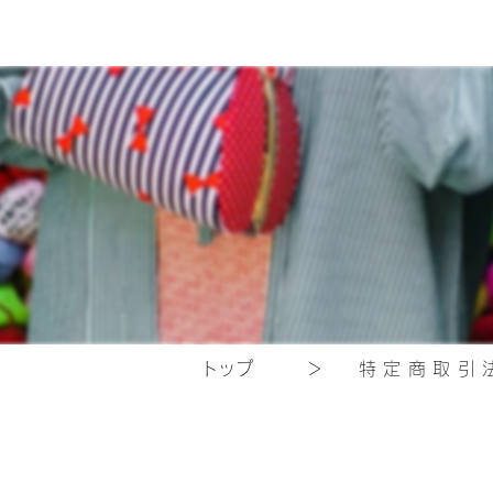
​トップ
＞
特定商取引