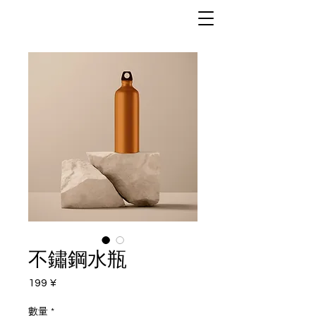
不鏽鋼水瓶
199 ¥
價
格
數量
*