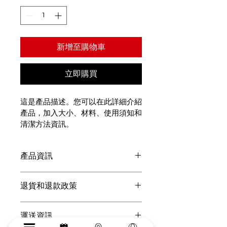
新增至購物車
立即購買
這是產品描述。您可以在此詳細介紹
產品，加入大小、材料、使用須知和
清潔方法資訊。
產品資訊
振袖にアップグレードしたプラン
退貨和退款政策
女性ヘアセット/髪飾り：◯
您可以在此向顧客介紹在遇上不滿意購
運送資訊
物體驗時可以採取的行動。 