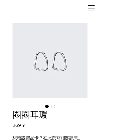
圈圈耳環
269 ¥
價
格
想增設禮品卡？在此撰寫相關訊息。