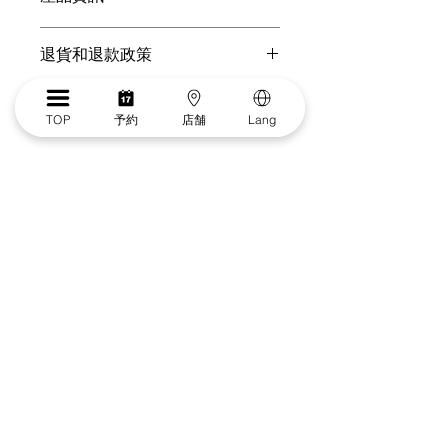
振袖にアップグレードしたプラン
退貨和退款政策
女性ヘアセット/髪飾り：◯
您可以在此向顧客介紹在遇上不滿意購
運送資訊
物體驗時可以採取的行動。 
TOP
予約
店舗
Lang
您可以在此講解
出貨方法、包裝選項和
簡易退貨換貨
運費
。
過程輕鬆快捷
加強顧客信心
只要提供清晰之
運送政策
資訊，您就可
以促進信任，確保顧客安心購物。
只要有簡單易讀的退款或退貨政策，您
就可以促進信任，確保顧客安心購物。