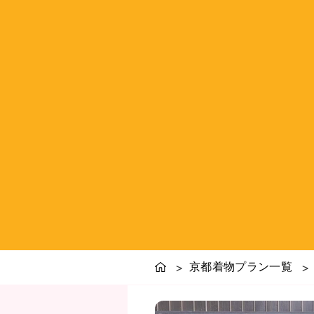
京都着物プラン一覧
>
>