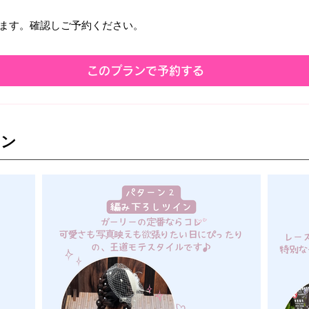
ます。確認しご予約ください。
このプランで予約する
ーン