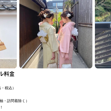
ル料金
格・税込）
袖・訪問着除く）
！