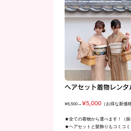
​ヘアセット着物レンタ
¥5,000
¥6,500→
（お得な新価
★全ての着物から選べます！（振
★ヘアセットと髪飾りもコミコミ